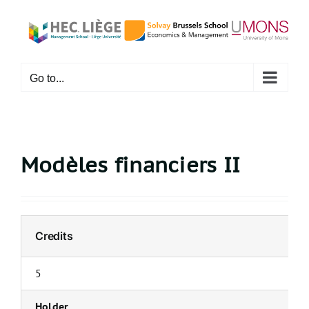
Skip
to
content
Go to...
Modèles financiers II
Credits
5
Holder